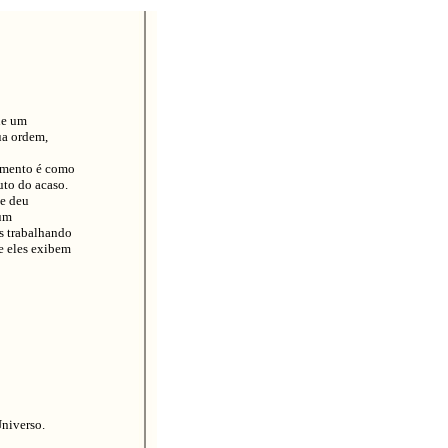
ue um
ua ordem,
umento é como
uto do acaso.
ue deu
 um
s trabalhando
ue eles exibem
niverso.