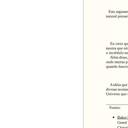
Este argumen
natural pensa
Eu creio qu
mostra que nós
o incrédulo ne
Além disso, o
onde muitas p
quando funcio
A idéia que o
divrsas teoria
Universo que 
__________
Fontes:
Baker 
Grand 
Christ