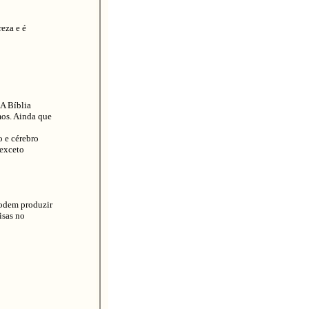
eza e é
 A Bíblia
mos. Ainda que
 e cérebro
 exceto
podem produzir
isas no