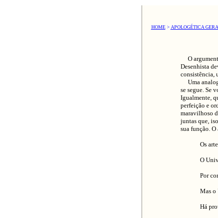
HOME
>
APOLOGÉTICA GER
O argumento 
Desenhista de
consistência,
Uma analogia 
se segue. Se v
Igualmente, q
perfeição e o
maravilhoso de
juntas que, is
sua função. O
Os art
O Univ
Por co
Mas o 
Há pro