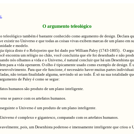
AL
O argumento teleológico
teleológico também é bastante conhecido como argumento de design. Declara q
ve existir no Universo e que todas as coisas vivas exibem marcas de um plano em s
 unidade e modelo.
típica disto é o Relojoeiro que foi dado por William Paley (1743-1805) . O arg
ocê encontra um relógio no chão, você concluiria que ele foi desenhado e não prod
uando nós olhamos a vida e o Universo, é natural concluir que há um Desenhista q
rdem para a vida operarem. O olho é tipicamente usado como exemplo de design. É
senvolvimento. Para que ele funcione, é necessário haver muitas partes individuai
oladas, não teriam finalidade alguma, servindo só ao todo. É só na sua totalidade q
 argumento de Paley é como se segue:
efatos humanos são produto de um plano inteligente.
erso se parece com os artefatos humanos.
nseguinte o Universo é um produto de um plano inteligente.
Universo é complexo e gigantesco, comparado com os artefatos humanos.
vavelmente, pois, um Desenhista poderoso e imensamente inteligente que criou o U