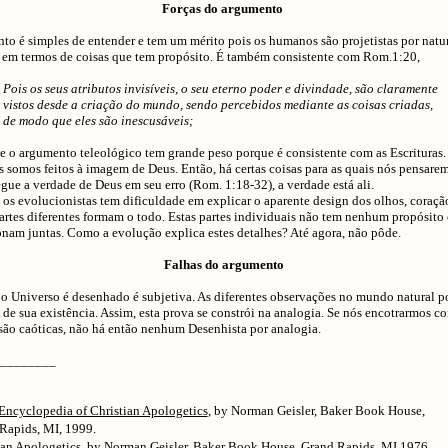
Forças do argumento
to é simples de entender e tem um mérito pois os humanos são projetistas por natur
r em termos de coisas que tem propósito. É também consistente com Rom.1:20,
Pois os seus atributos invisíveis, o seu eterno poder e divindade, são claramente
vistos desde a criação do mundo, sendo percebidos mediante as coisas criadas,
de modo que eles são inescusáveis;
e o argumento teleológico tem grande peso porque é consistente com as Escrituras.
 somos feitos à imagem de Deus. Então, há certas coisas para as quais nós pensare
gue a verdade de Deus em seu erro (Rom. 1:18-32), a verdade está ali.
s evolucionistas tem dificuldade em explicar o aparente design dos olhos, coração
artes diferentes formam o todo. Estas partes individuais não tem nenhum propósito
nam juntas. Como a evolução explica estes detalhes? Até agora, não pôde.
Falhas do argumento
 Universo é desenhado é subjetiva. As diferentes observações no mundo natural 
s de sua existência. Assim, esta prova se constrói na analogia. Se nós encotrarmos co
são caóticas, não há então nenhum Desenhista por analogia.
_________
Encyclopedia of Christian Apologetics
, by Norman Geisler, Baker Book House,
Rapids, MI, 1999.
ian Apologetics
, by Norman Geisler, Baker Book House, Grand Rapids, MI,1976.