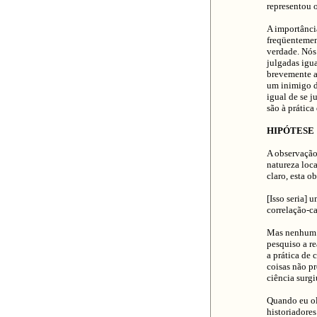
representou o
A importânci
freqüentement
verdade. Nós
julgadas igua
brevemente a
um inimigo de
igual de se j
são à prática
HIPÓTESE
A observação 
natureza loca
claro, esta 
[Isso seria]
correlação-c
Mas nenhum d
pesquiso a r
a prática de 
coisas não p
ciência surgi
Quando eu olh
historiadore