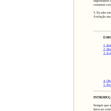
importantes o
construir cois
3. Eu não est
A relação atu
ESB
1. In
2. Hi
3. Ev
4. Ob
5. Pr
INTRODUÇ
Sempre que a
fatos no con