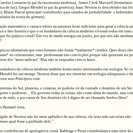
 Carolus Linnaeus (o pai da taxonomia moderna); James Clerk Maxwell (formulator 
ca de luz); Gregor Mendel (o pai da genética); Isaac Newton (o descobridor das lei
); Blaise Pascal (principal contribuidor para estudos de probabilidade e hidrostáti
ulador da teoria do gérmen).
ção matemática e causa-e-efeito na natureza fosse suficiente para gerar a ciência 
ca o fato histórico que o os fundadores da ciência moderna viveram todos em uma c
 que foi judaico-cristã? Em vez de medir energia em joules, por que nós não medim
?
épticos afirmariam que estes homens não foram *realmente* cristãos. Quer dizer, ele
aram* no cristianismo, mas professaram tais convicções porque não quiseram ser pe
tese dos "ateus radicais". Mas não se enquadra com os fatos.
undadores da ciência moderna também foram muito interessados em teologia. Se voc
 Mendel foi um monge. Newton disse que seu interesse em teologia ultrapassou o de
nou seus Princípios com:
 sistema do Sol, planetas, e cometas, só poderia vir da vontade e domínio de um Ser
igente e poderoso ... Ele governa todas as coisas, não como alma do mundo, mas co
r de tudo; e por causa de Seu domínio ele é digno de ser chamado Senhor Deus".
s Hummel nota,
ligião de Newton não foi mero apêndice de sua ciência; ele teria sido um teísta não
asse qual fosse a profissão dele."
u conferências de apologética cristã. Babbage e Prout contribuíram a uma série de