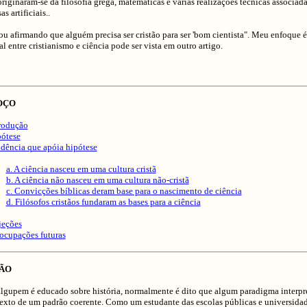
riginaram-se da filosofia grega, matemáticas e várias realizações técnicas associad
as artificiais..
ou afirmando que alguém precisa ser cristão para ser 'bom cientista". Meu enfoque é 
al entre cristianismo e ciência pode ser vista em outro artigo.
OÇO
trodução
pótese
idência que apóia hipótese
a. A ciência nasceu em uma cultura cristã
b. A ciência não nasceu em uma cultura não-cristã
c. Convicções bíblicas deram base para o nascimento de ciência
d. Filósofos cristãos fundaram as bases para a ciência
jeções
eocupações futuras
ÃO
lgupem é educado sobre história, normalmente é dito que algum paradigma interpre
texto de um padrão coerente. Como um estudante das escolas públicas e universidad