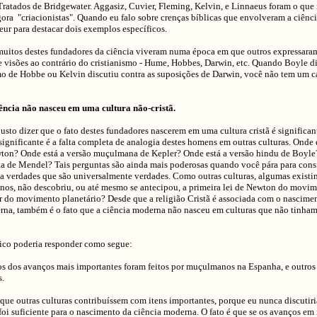
ratados de Bridgewater. Aggasiz, Cuvier, Fleming, Kelvin, e Linnaeus foram o que
ra "criacionistas". Quando eu falo sobre crenças bíblicas que envolveram a ciência
eur para destacar dois exemplos específicos.
muitos destes fundadores da ciência viveram numa época em que outros expressara
 visões ao contrário do cristianismo - Hume, Hobbes, Darwin, etc. Quando Boyle di
mo de Hobbe ou Kelvin discutiu contra as suposições de Darwin, você não tem um c
iência não nasceu em uma cultura não-cristã.
usto dizer que o fato destes fundadores nascerem em uma cultura cristã é significant
gnificante é a falta completa de analogia destes homens em outras culturas. Onde e
ton? Onde está a versão muçulmana de Kepler? Onde está a versão hindu de Boyle?
ta de Mendel? Tais perguntas são ainda mais poderosas quando você pára para cons
da verdades que são universalmente verdades. Como outras culturas, algumas existi
anos, não descobriu, ou até mesmo se antecipou, a primeira lei de Newton do movim
er do movimento planetário? Desde que a religião Cristã é associada com o nascime
rna, também é o fato que a ciência moderna não nasceu em culturas que não tinham 
tico poderia responder como segue:
s dos avanços mais importantes foram feitos por muçulmanos na Espanha, e outros
s.
que outras culturas contribuíssem com itens importantes, porque eu nunca discutiri
foi suficiente para o nascimento da ciência moderna. O fato é que se os avanços em