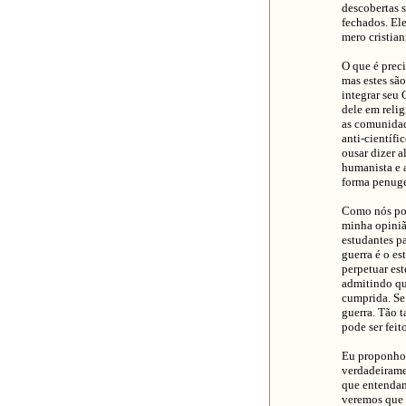
descobertas s
fechados. Ele
mero cristian
O que é prec
mas estes são
integrar seu 
dele em relig
as comunidade
anti-científi
ousar dizer a
humanista e 
forma penuge
Como nós pode
minha opinião
estudantes pa
guerra é o es
perpetuar est
admitindo qu
cumprida. Se
guerra. Tão t
pode ser feit
Eu proponho 
verdadeirame
que entendam
veremos que 