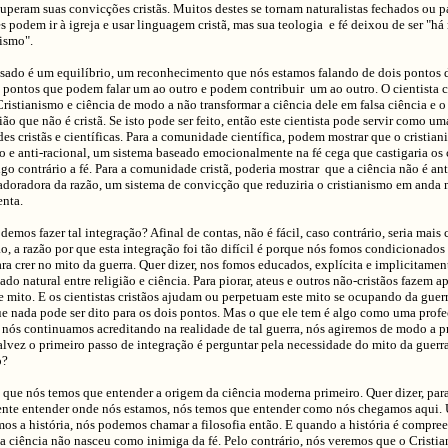
uperam suas convicções cristãs. Muitos destes se tornam naturalistas fechados ou p
s podem ir à igreja e usar linguagem cristã, mas sua teologia e fé deixou de ser "h
ismo".
isado é um equilíbrio, um reconhecimento que nós estamos falando de dois pontos d
 pontos que podem falar um ao outro e podem contribuir um ao outro. O cientista cr
Cristianismo e ciência de modo a não transformar a ciência dele em falsa ciência e o
ião que não é cristã. Se isto pode ser feito, então este cientista pode servir como u
s cristãs e científicas. Para a comunidade científica, podem mostrar que o cristia
co e anti-racional, um sistema baseado emocionalmente na fé cega que castigaria os c
lgo contrário a fé. Para a comunidade cristã, poderia mostrar que a ciência não é anti
adoradora da razão, um sistema de convicção que reduziria o cristianismo em anda
nta.
mos fazer tal integração? Afinal de contas, não é fácil, caso contrário, seria mai
, a razão por que esta integração foi tão difícil é porque nós fomos condicionado
ra crer no mito da guerra. Quer dizer, nos fomos educados, explícita e implicitamen
tado natural entre religião e ciência. Para piorar, ateus e outros não-cristãos fazem a
e mito. E os cientistas cristãos ajudam ou perpetuam este mito se ocupando da guer
e nada pode ser dito para os dois pontos. Mas o que ele tem é algo como uma profe
 nós continuamos acreditando na realidade de tal guerra, nós agiremos de modo a p
alvez o primeiro passo de integração é perguntar pela necessidade do mito da guerr
o?
que nós temos que entender a origem da ciência moderna primeiro. Quer dizer, par
nte entender onde nós estamos, nós temos que entender como nós chegamos aqui.
os a história, nós podemos chamar a filosofia então. E quando a história é compre
a ciência não nasceu como inimiga da fé. Pelo contrário, nós veremos que o Cristi