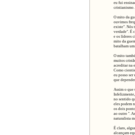
eu fui ensina
cristianismo.
O mito da gu
ouvimos freq
existe". Nós
verdade". É c
e os líderes 
mito da guer
batalham um 
O mito també
muitos crist
acreditar na 
Como cientis
eu posso ser 
que dependem 
Assim o que u
Infelizmente,
no sentido qu
eles podem nã
os dois pont
ao outro ". A
naturalista m
É claro, algu
alcançam equi