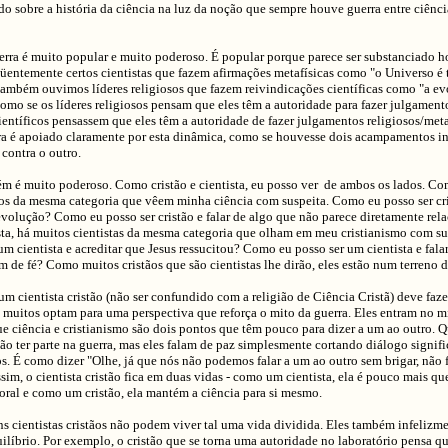
do sobre a história da ciência na luz da noção que sempre houve guerra entre ciênci
erra é muito popular e muito poderoso. É popular porque parece ser substanciado h
üentemente certos cientistas que fazem afirmações metafísicas como "o Universo é 
 também ouvimos líderes religiosos que fazem reivindicações científicas como "a e
omo se os líderes religiosos pensam que eles têm a autoridade para fazer julgamento
científicos pensassem que eles têm a autoridade de fazer julgamentos religiosos/meta
ra é apoiado claramente por esta dinâmica, como se houvesse dois acampamentos i
contra o outro.
m é muito poderoso. Como cristão e cientista, eu posso ver de ambos os lados. Com
ãos da mesma categoria que vêem minha ciência com suspeita. Como eu posso ser cri
evolução? Como eu posso ser cristão e falar de algo que não parece diretamente rel
ta, há muitos cientistas da mesma categoria que olham em meu cristianismo com s
um cientista e acreditar que Jesus ressucitou? Como eu posso ser um cientista e falar
de fé? Como muitos cristãos que são cientistas lhe dirão, eles estão num terreno d
m cientista cristão (não ser confundido com a religião de Ciência Cristã) deve faze
 muitos optam para uma perspectiva que reforça o mito da guerra. Eles entram no m
e ciência e cristianismo são dois pontos que têm pouco para dizer a um ao outro. Qu
o ter parte na guerra, mas eles falam de paz simplesmente cortando diálogo signifi
os. É como dizer "Olhe, já que nós não podemos falar a um ao outro sem brigar, não
ssim, o cientista cristão fica em duas vidas - como um cientista, ela é pouco mais q
oral e como um cristão, ela mantém a ciência para si mesmo.
ns cientistas cristãos não podem viver tal uma vida dividida. Eles também infelizm
líbrio. Por exemplo, o cristão que se torna uma autoridade no laboratório pensa qu