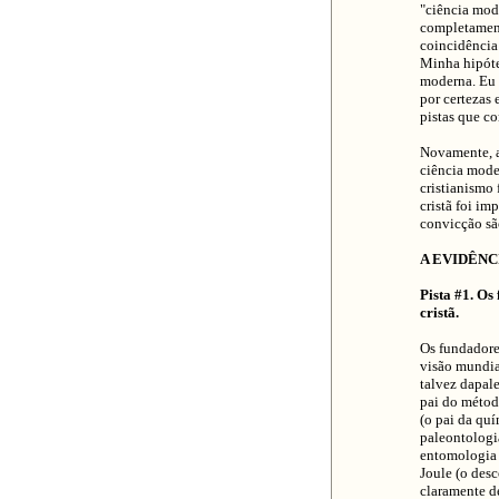
"ciência mod
completamente
coincidência
Minha hipótes
moderna. Eu 
por certezas 
pistas que c
Novamente, a
ciência moder
cristianismo 
cristã foi im
convicção sã
A EVIDÊNC
Pista #1. O
cristã.
Os fundadore
visão mundia
talvez dapal
pai do método
(o pai da qu
paleontologia
entomologia 
Joule (o des
claramente d