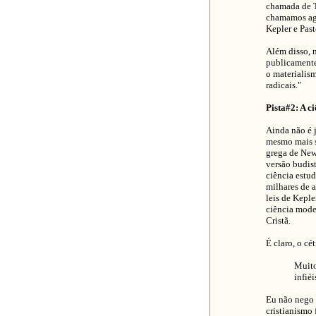
chamada de T
chamamos ago
Kepler e Past
Além disso, 
publicamente
o materialis
radicais."
Pista#2: A c
Ainda não é j
mesmo mais si
grega de New
versão budis
ciência estu
milhares de 
leis de Kepl
ciência mode
Cristã.
É claro, o cé
Muito
infiéi
Eu não nego 
cristianismo 