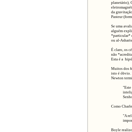
planetário);
eletromagnéti
da gravitação
Pasteur (form
Se uma avalia
alguém expli
*particular*
ou al-Asharis
É claro, os c
não *acredit
Esta é a hipó
Muitos dos f
isto é óbvio.
Newton termi
"Este
intel
Senho
Como Charle
"A re
import
Boyle realizo