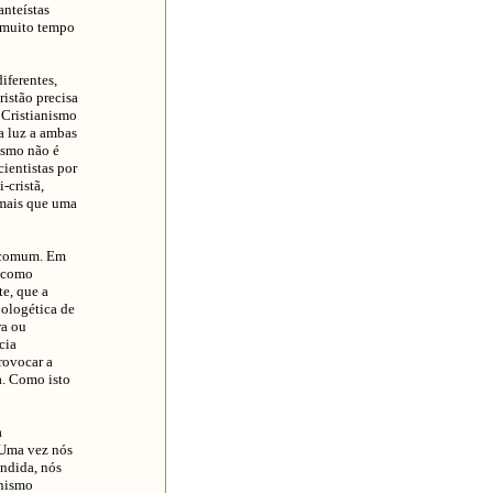
anteístas
á muito tempo
iferentes,
istão precisa
 Cristianismo
ma luz a ambas
nismo não é
ientistas por
-cristã,
 mais que uma
s comum. Em
s como
te, que a
pologética de
ra ou
cia
rovocar a
a. Como isto
a
 Uma vez nós
endida, nós
anismo