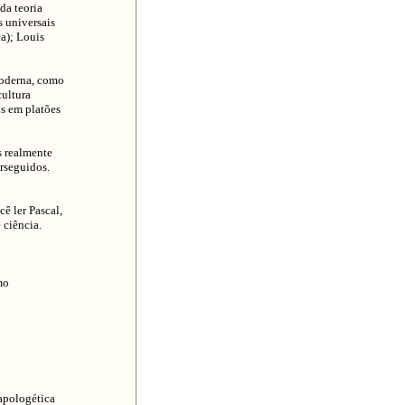
da teoria
s universais
ca); Louis
moderna, como
ultura
os em platões
s realmente
rseguidos.
ê ler Pascal,
 ciência.
mo
 apologética