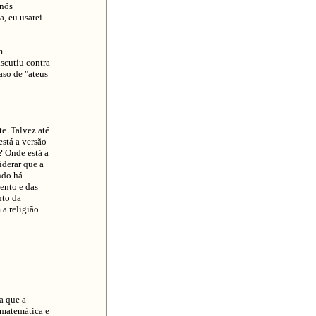
 nós
, eu usarei
m
scutiu contra
aso de "ateus
e. Talvez até
stá a versão
 Onde está a
iderar que a
ndo há
ento e das
nto da
a religião
a que a
 matemática e