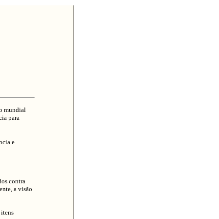
ão mundial
cia para
ncia e
dos contra
nte, a visão
 itens