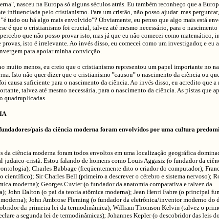
erna", nasceu na Europa só alguns séculos atrás. Eu também reconheço que a Europ
 influenciada pelo cristianismo. Para um cristão, não posso ajudar mas perguntar,
 "é tudo ou há algo mais envolvido"? Obviamente, eu penso que algo mais está env
e é que o cristianismo foi crucial, talvez até mesmo necessário, para o nascimento
percebo que não posso provar isto, mas já que eu não comecei como matemático, i
e provas, isto é irrelevante. Ao invés disso, eu comecei como um investigador, e eu 
onvergem para apoiar minha convicção.
o muito menos, eu creio que o cristianismo representou um papel importante no n
na. Isto não quer dizer que o cristianismo "causou" o nascimento da ciência ou qu
foi causa suficiente para o nascimento da ciência. Ao invés disso, eu acredito que a 
portante, talvez até mesmo necessária, para o nascimento da ciência. As pistas que 
o quadruplicadas.
IA
s fundadores/pais da ciência moderna foram envolvidos por uma cultura predo
s da ciência moderna foram todos envoltos em uma localização geográfica domina
l judaico-cristã. Estou falando de homens como Louis Aggasiz (o fundador da ciênc
eontologia); Charles Babbage (freqüentemente dito o criador do computador); Fran
 científico); Sir Charles Bell (primeiro a descrever o cérebro e sistema nervoso); 
ímica moderna); Georges Cuvier (o fundador da anatomia comparativa e talvez da
); John Dalton (o pai da teoria atômica moderna); Jean Henri Fabre (o principal fu
moderna); John Ambrose Fleming (o fundador da eletrônica/inventor moderno do 
cobridor da primeira lei da termodinâmica); William Thomson Kelvin (talvez o prim
eclare a segunda lei de termodinâmicas); Johannes Kepler (o descobridor das leis 