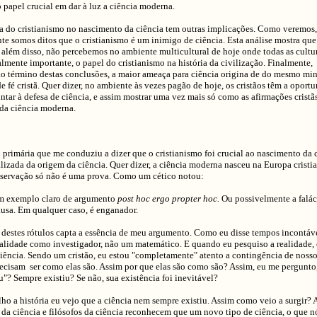
 papel crucial em dar à luz a ciência moderna.
a do cristianismo no nascimento da ciência tem outras implicações. Como veremos,
e somos ditos que o cristianismo é um inimigo de ciência. Esta análise mostra que 
 além disso, não percebemos no ambiente multicultural de hoje onde todas as cultu
lmente importante, o papel do cristianismo na história da civilização. Finalmente, 
o término destas conclusões, a maior ameaça para ciência origina de do mesmo min
 fé cristã. Quer dizer, no ambiente às vezes pagão de hoje, os cristãos têm a oport
untar à defesa de ciência, e assim mostrar uma vez mais só como as afirmações cristã
 da ciência moderna.
primária que me conduziu a dizer que o cristianismo foi crucial ao nascimento da c
lizada da origem da ciência. Quer dizer, a ciência moderna nasceu na Europa cristi
observação só não é uma prova. Como um cético notou:
 um exemplo claro de argumento
post hoc ergo propter hoc.
Ou possivelmente a falác
ausa. Em qualquer caso, é enganador.
estes rótulos capta a essência de meu argumento. Como eu disse tempos incontáve
ealidade como investigador, não um matemático. E quando eu pesquiso a realidade,
ciência. Sendo um cristão, eu estou "completamente" atento a contingência de nosso 
recisam ser como elas são. Assim por que elas são como são? Assim, eu me pergunt
u"? Sempre existiu? Se não, sua existência foi inevitável?
o a história eu vejo que a ciência nem sempre existiu. Assim como veio a surgir? 
s da ciência e filósofos da ciência reconhecem que um novo tipo de ciência, o que