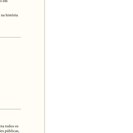
as em
na história.
ta todos os
es públicas,