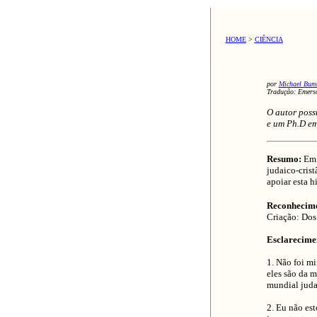
HOME
>
CIÊNCIA
por
Michael Bum
Tradução: Emerso
O autor poss
e um Ph.D em
Resumo:
Em 
judaico-crist
apoiar esta h
Reconhecime
Criação: Dos 
Esclarecime
1. Não foi mi
eles são da m
mundial judai
2. Eu não est