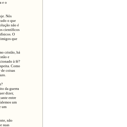
a e o
oje. Nós
tudo o que
volução não é
s científicos
físicos. O
nimigos que
o cristão, há
stão e
acionado à fé?
uspeita. Como
 de coisas
uro.
r?
ito da guerra
er dizer,
cante entre
 falemos um
ue um
ente, não
e suas