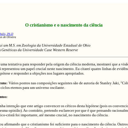
O cristianismo e o nascimento da ciência
bulis, Ph.D
n de Oliveira
ui um M.S. em Zoologia da Universidade Estadual de Ohio
 Genéticas da Universidade Case Western Reserve
uma tentativa para responder pela origem da ciência moderna, mostrarei que a vis
ã representou um papel crucial neste nascimento. Eu citarei quatro linhas de evidên
ipótese e responder a objeções nos lugares apropriados.
nto:
Vários pontos nas composições seguintes são de autoria de Stanley Jaki, "Ciê
ciclos eternos para um universo oscilante.
ntos:
nha intenção que este artigo convencer os céticos desta hipótese (pois os convenci
esma opinião). Ao contrário, pretendo esclarecer por que é que pensando racionalme
co-cristã foi importante, até mesmo crucial, no nascimento da ciência.
ou afirmando que o cristianismo foi suficiente para o nascimento da ciência. Outros