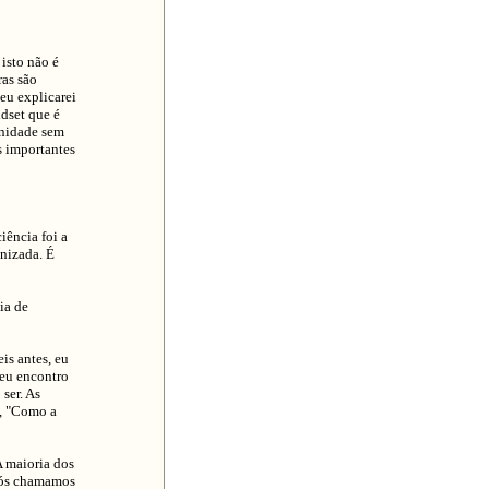
isto não é
ras são
eu explicarei
dset que é
unidade sem
s importantes
iência foi a
anizada. É
ia de
is antes, eu
 eu encontro
ser. As
o, "Como a
A maioria dos
 nós chamamos