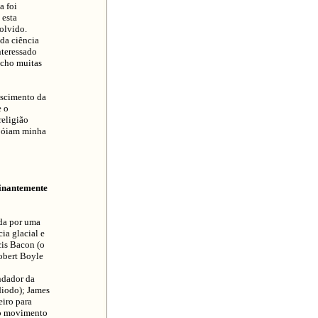
a foi
 esta
olvido.
 da ciência
nteressado
acho muitas
ascimento da
e o
religião
apóiam minha
minantemente
da por uma
ia glacial e
cis Bacon (o
Robert Boyle
ndador da
diodo); James
eiro para
do movimento