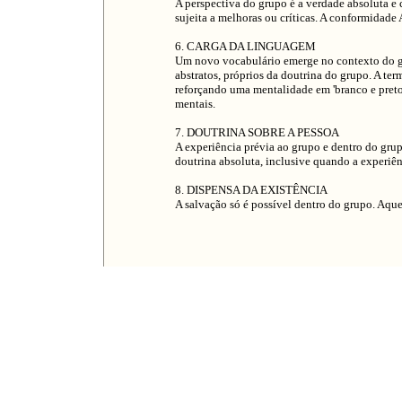
A perspectiva do grupo é a verdade absoluta e
sujeita a melhoras ou críticas. A conformidad
6. CARGA DA LINGUAGEM
Um novo vocabulário emerge no contexto do gr
abstratos, próprios da doutrina do grupo. A te
reforçando uma mentalidade em 'branco e preto'
mentais.
7. DOUTRINA SOBRE A PESSOA
A experiência prévia ao grupo e dentro do grup
doutrina absoluta, inclusive quando a experiên
8. DISPENSA DA EXISTÊNCIA
A salvação só é possível dentro do grupo. Aq