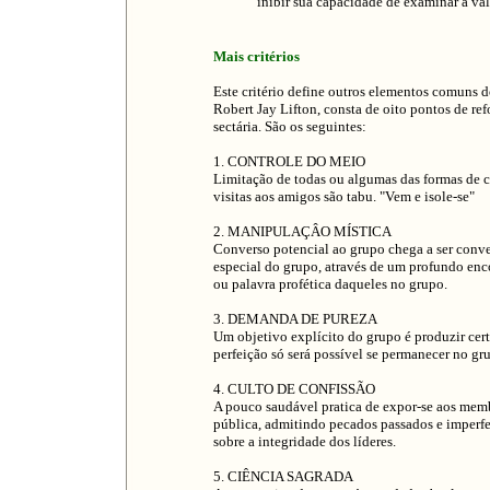
inibir sua capacidade de examinar a val
Mais critérios
Este critério define outros elementos comuns 
Robert Jay Lifton, consta de oito pontos de r
sectária. São os seguintes:
1. CONTROLE DO MEIO
Limitação de todas ou algumas das formas de c
visitas aos amigos são tabu. "Vem e isole-se"
2. MANIPULAÇÂO MÍSTICA
Converso potencial ao grupo chega a ser conv
especial do grupo, através de um profundo enc
ou palavra profética daqueles no grupo.
3. DEMANDA DE PUREZA
Um objetivo explícito do grupo é produzir cert
perfeição só será possível se permanecer no gru
4. CULTO DE CONFISSÃO
A pouco saudável pratica de expor-se aos mem
pública, admitindo pecados passados e imperfe
sobre a integridade dos líderes.
5. CIÊNCIA SAGRADA