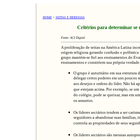
HOME
>
SEITAS E HERESIAS
Critérios para determinar se um 
Fonte: ACI Digital
A proliferação de seitas na América Latina inc
origem religiosa gerando confusão e polêmica e
grupo mantém-se fiel aos ensinamentos do Evang
ensinamentos e constróem sua própria verdade.
O grupo é autoritário em sua estrutura 
delegar certos poderes em uns poucos 
aos desejos e ordens do líder. Não há ap
que estejam acima. Por exemplo, se um p
do colégio, pode se queixar, mas em uma
os assuntos.
Os líderes sectários tendem a ser caris
seguidores a abandonar suas famílias, t
controla as propriedades de seus seguido
Os líderes sectários são messias autop