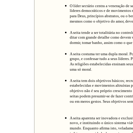
O líder sectário centra a veneração de s
líderes democráticos e de movimentos r
para Deus, princípios abstratos, ou o b
mesmos como o objetivo do amor, devoç
A seita tende a ser totalitária no con
ditar com grande detalhe como devem ve
dormir, tomar banho, assim como o que d
A seita costuma ter uma dupla moral. P
grupo, e confessar tudo a seus líderes.
As religiões estabelecidas ensinam seu
uma só moral.
A seita tem dois objetivos básicos; rec
estabelecidas e movimentos altruístas 
objetivo não é seu próprio crescimento
seitas podem presumir-se de fazer contr
ou em meros gestos. Seus objetivos sem
A seita aparenta ser inovadora e exclus
novo, e instituindo o único sistema vi
mundo. Enquanto afirma isto, veladamen