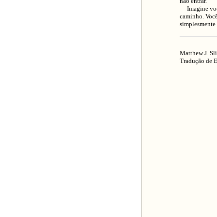
não entrar.
Imagine você 
caminho. Você
simplesmente 
Matthew J. Sl
Tradução de E