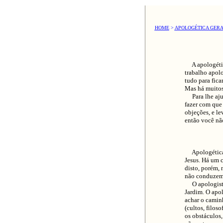
HOME
>
APOLOGÉTICA GER
A apologética
trabalho apolo
tudo para fica
Mas há muitos
Para lhe ajuda
fazer com que
objeções, e le
então você nã
Apologética é
Jesus. Há um c
disto, porém, 
não conduzem
O apologista 
Jardim. O apo
achar o camin
(cultos, filos
os obstáculos,