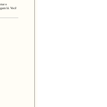
tar o
egam lá. Você