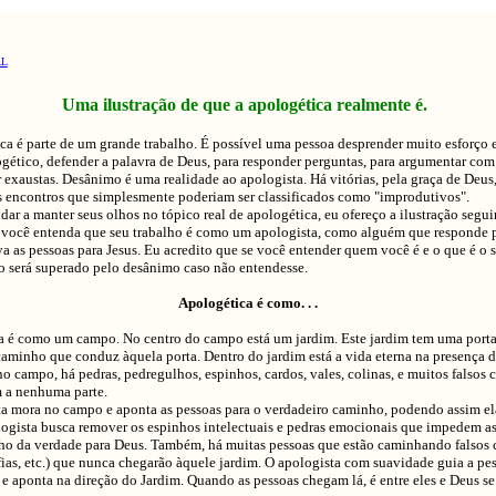
AL
Uma ilustração de que a apologética realmente é.
 é parte de um grande trabalho. É possível uma pessoa desprender muito esforço
gético, defender a palavra de Deus, para responder perguntas, para argumentar com
r exaustas. Desânimo é uma realidade ao apologista. Há vitórias, pela graça de Deus
 encontros que simplesmente poderiam ser classificados como "improdutivos".
r a manter seus olhos no tópico real de apologética, eu ofereço a ilustração seguin
 você entenda que seu trabalho é como um apologista, como alguém que responde 
va as pessoas para Jesus. Eu acredito que se você entender quem você é e o que é o se
o será superado pelo desânimo caso não entendesse.
Apologética é como. . .
 como um campo. No centro do campo está um jardim. Este jardim tem uma porta e
aminho que conduz àquela porta. Dentro do jardim está a vida eterna na presença d
no campo, há pedras, pedregulhos, espinhos, cardos, vales, colinas, e muitos falsos
 a nenhuma parte.
mora no campo e aponta as pessoas para o verdadeiro caminho, podendo assim el
logista busca remover os espinhos intelectuais e pedras emocionais que impedem as
ho da verdade para Deus. Também, há muitas pessoas que estão caminhando falsos
ofias, etc.) que nunca chegarão àquele jardim. O apologista com suavidade guia a pe
 e aponta na direção do Jardim. Quando as pessoas chegam lá, é entre eles e Deus s