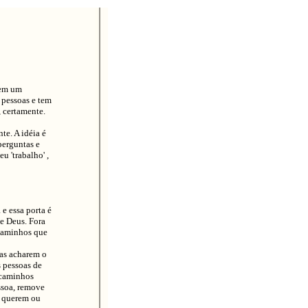
 em um
 pessoas e tem
, certamente.
te. A idéia é
perguntas e
u 'trabalho' ,
 essa porta é
e Deus. Fora
 caminhos que
as acharem o
 pessoas de
 caminhos
ssoa, remove
e querem ou