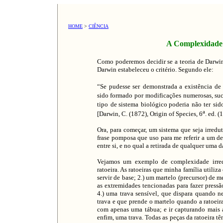
HOME
>
CIÊNCIA
A Complexidade Irre
Como poderemos decidir se a teoria de Darwi
Darwin estabeleceu o critério. Segundo ele:
“Se pudesse
ser
demonstrada a
existência
d
sido formado
por
modificações numerosas, suce
tipo
de
sistema
biológico
poderia
não
ter
sid
a
[Darwin, C. (1872), Origin of Species, 6
. ed. 
Ora, para começar, um sistema que seja irred
frase pomposa que uso para me referir a um d
entre si, e no qual a retirada de qualquer uma d
Vejamos um exemplo de complexidade irredut
ratoeira. As ratoeiras que minha família utiliza
servir de base; 2.) um martelo (precursor) de 
as extremidades tencionadas para fazer pressã
4.) uma trava sensível, que dispara quando ne
trava e que prende o martelo quando a ratoeir
com apenas uma tábua; e ir capturando mais a
enfim, uma trava. Todas as peças da ratoeira t