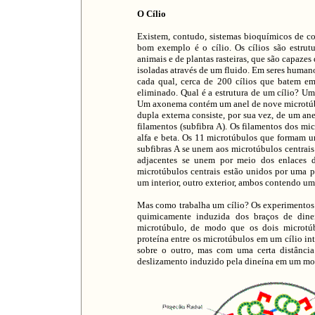
O Cílio
Existem, contudo, sistemas bioquímicos de co
bom exemplo é o cílio. Os cílios são estrut
animais e de plantas rasteiras, que são capazes
isoladas através de um fluido. Em seres humanos
cada qual, cerca de 200 cílios que batem em
eliminado. Qual é a estrutura de um cílio? U
Um axonema contém um anel de nove microtúbu
dupla externa consiste, por sua vez, de um an
filamentos (subfibra A). Os filamentos dos m
alfa e beta. Os 11 microtúbulos que formam u
subfibras A se unem aos microtúbulos centrais
adjacentes se unem por meio dos enlaces 
microtúbulos centrais estão unidos por uma po
um interior, outro exterior, ambos contendo u
Mas como trabalha um cílio? Os experimentos 
quimicamente induzida dos braços de din
microtúbulo, de modo que os dois microtúb
proteína entre os microtúbulos em um cílio i
sobre o outro, mas com uma certa distância
deslizamento induzido pela dineína em um m