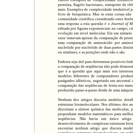
proteína, flagelo bacteriano, transporte de elé
mais. Exemplos de complexidade irredutível 
livro de bioquímica. Mas se estas coisas nã
comunidade científica considerado estes fenô
uma resposta a esta questão é o
Journal of M
editada por figuras exponenciais no campo, cr
evolução em nível molecular. Em um número r
onze tratavam apenas da comparação de prot
uma comparação de aminoácido por aminoác
nucleóide por nucleóide de duas partes distin
ou similares, e as posições onde não o são.
Embora seja útil para determinar possíveis linh
a comparação de seqüências não pode demonst
que é a questão que aqui mais nos interess
modelos diferentes de computadores produzi
parágrafos idênticos, sugerindo um ancestra
comparação das seqüências de letras nos manu
produzido passo-a-passo desde de uma máquina
Nenhum dos artigos discutia modelos detal
estruturas biomoleculares. Nos últimos dez an
discutiam a síntese química das moléculas, j
propunham modelos matemáticos para melhorar
seqüências. Não havia um único artigo 
desenvolvimento de complexas estruturas biom
encontrar nenhum artigo que discuta model
complexas estruturas biomoleculares em pub