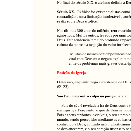
No final do século XIX, o ateísmo definia a
De
Século XX.
Os filósofos existencialistas como 
contradição e uma limitação intolerável a aut
se diz sobre Deus é tolice.
Nos últimos 300 anos do milênio, tem crescid
agnósticos. Muitos outros, levados por uma to
Deus. Esta tendência tem tido profundo impact
cultura da morte": a negação do valor intrísec
"Muitos de nossos contemporâneos não
vital com Deus ou o negam explicitamen
entre os problemas mais graves desta 
Posição da Igreja
O ateísmo, enquanto nega a existência de Deu
#2123).
São Paulo encontra culpa na posição atéia:
Pois do céu é revelada a ira de Deus contra t
em injustiça. Porquanto, o que de Deus se pode
Pois os seus atributos invisíveis, o seu eterno
mundo, sendo percebidos mediante as coisas cr
conhecido a Deus, contudo não o glorificaram 
se desvaneceram, e o seu coração insensato se 