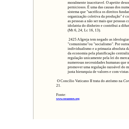
moralmente inaceitavel. O apetite deso
perniciosos. É uma das causas dos num
sistema que "sacrifica os direitos fund
organização coletiva da produção" é co
as pessoas a não ser mais que pessoas 
idolatria do dinheiro e contribui a dif
(Mt 6, 24; Lc 16, 13).
2425 A Igreja tem negado as ideologias 
"comunismo"ou "socialismo". Por outras
individualismo e a primazia absoluta 
da economia pela planificação centraliz
regulação unicamente pela lei do merca
numerosas necessidades humanas que não
promover uma regulação razoável do m
justa hierarquia de valores e com vist
O Concílio Vaticano II trata do ateísmo na
Con
21.
Fonte:
www.corazones.org