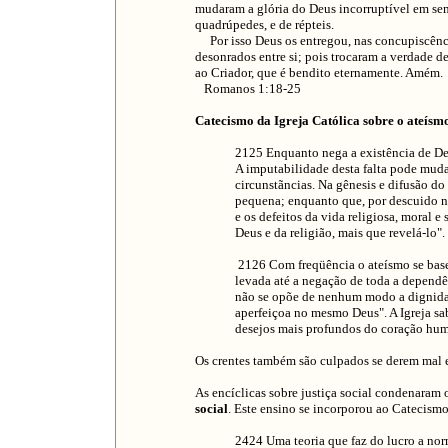
mudaram a glória do Deus incorruptível em se
quadrúpedes, e de répteis.
Por isso Deus os entregou, nas concupiscência
desonrados entre si; pois trocaram a verdade de
ao Criador, que é bendito eternamente. Amém.
Romanos 1:18-25
Catecismo da Igreja Católica sobre o ateísm
2125 Enquanto nega a existência de Deu
A imputabilidade desta falta pode muda
circunstãncias. Na gênesis e difusão do
pequena; enquanto que, por descuido na
e os defeitos da vida religiosa, moral e
Deus e da religião, mais que revelá-lo".
2126 Com freqüência o ateísmo se bas
levada até a negação de toda a depend
não se opõe de nenhum modo a dignidad
aperfeiçoa no mesmo Deus". A Igreja s
desejos mais profundos do coração hu
Os crentes também são culpados se derem mal e
As encíclicas sobre justiça social condenaram 
social
. Este ensino se incorporou ao Catecismo
2424 Uma teoria que faz do lucro a nor