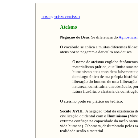
HOME
>
TEÍSMO/ATEÍSMO
Ateísmo
Negação de Deus.
Se diferencia do
Agnosticis
O vocábulo se aplica a muitas diferentes filoso
ateus por se negarem a dar culto aos deuses.
O nome de ateísmo engloba fenômenos 
materialismo prático, que limita suas 
humanismo ateu considera falsamente qu
demiurgo único de sua prórpia história
liberação do homem de uma lilberação e
natureza, constituiria um obstáculo, p
futura ilusória, o afastaria da constru
O ateísmo pode ser prático ou teórico.
Século XVIII.
A negação total da existência 
civilização ocidental com o
Iluminismo
(Movim
extrema confiaça na capacidade da razão natura
vida humana). O homem, deslumbrado pelos ava
realidade senão a material.