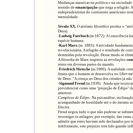
Mudanças massivas na política e na sociedade
sentido de
emancipação
que nega a religião. 
independentistas do continente americano nest
mentalidade.
Século XX.
O ateísmo filosófico produz o "at
Deus).
-
Ludwig Fuerbach
(m.1872): A consciência hu
espécie humana.
-
Karl Marx
(m. 1883): A atividade fundamenta
revolucionária. A religião é o resultado de c
destruídas pela revolução. Desse modo se elim
A filosofia de Marx inspirou as revoluções
com
terror em diversas partes do mundo.
-
Friedrich Nietzche
(m.1900): A realidade cen
limita que o homem se desenvolva no
Uber-me
de Deus: "A crença no Deus dos cristãos já não 
-
Sigmund Freud
(m.1939): Ainda que tecnicam
providencial como uma "projeção de Édipo" da 
amoroso.
Complexo de Édipo:
Na psicanálise, inclinação
acompanhado de hostildade até o do mesmo se
Electra.
Freud negou tudo o que não pudesse se submete
investigar os milagres, por exemplo, das curas 
admitir que estes haviam sido declarados por re
infelizmente, este prejuízo tem tido grande inf