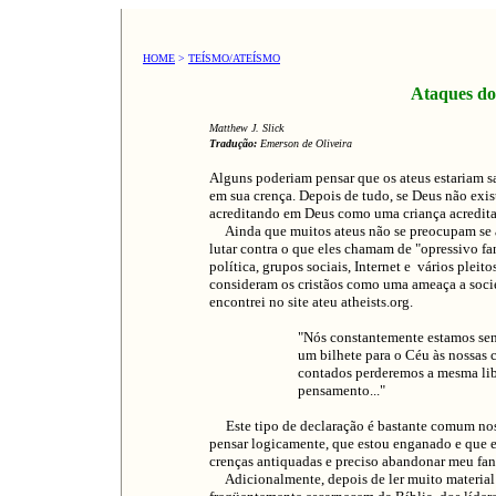
HOME
>
TEÍSMO/ATEÍSMO
Ataques dos
Matthew J. Slick
Tradução:
Emerson de Oliveira
Alguns poderiam pensar que os ateus estariam sa
em sua crença. Depois de tudo, se Deus não exist
acreditando em Deus como uma criança acredita
Ainda que muitos ateus não se preocupam se as
lutar contra o que eles chamam de "opressivo fa
política, grupos sociais, Internet e vários plei
consideram os cristãos como uma ameaça a socie
encontrei no site ateu atheists.org.
"Nós constantemente estamos sen
um bilhete para o Céu às nossas 
contados perderemos a mesma lib
pensamento..."
Este tipo de declaração é bastante comum nos 
pensar logicamente, que estou enganado e que e
crenças antiquadas e preciso abandonar meu fana
Adicionalmente, depois de ler muito material at