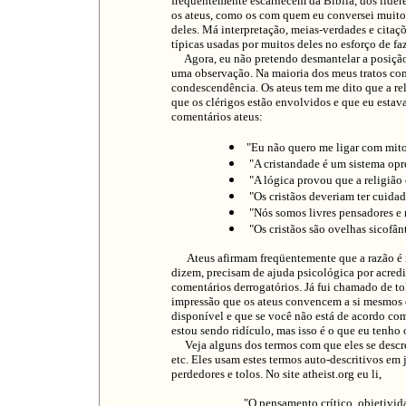
freqüentemente escarnecem da Bíblia, dos lídere
os ateus, como os com quem eu conversei muito 
deles. Má interpretação, meias-verdades e citaç
típicas usadas por muitos deles no esforço de fa
Agora, eu não pretendo desmantelar a posição 
uma observação. Na maioria dos meus tratos com
condescendência. Os ateus tem me dito que a rel
que os clérigos estão envolvidos e que eu estav
comentários ateus:
"Eu não quero me ligar com mitol
"A cristandade é um sistema opre
"A lógica provou que a religião 
"Os cristãos deveriam ter cuidad
"Nós somos livres pensadores e 
"Os cristãos são ovelhas sicofânt
Ateus afirmam freqüentemente que a razão é me
dizem, precisam de ajuda psicológica por acred
comentários derrogatórios. Já fui chamado de tol
impressão que os ateus convencem a si mesmos 
disponível e que se você não está de acordo com 
estou sendo ridículo, mas isso é o que eu tenho 
Veja alguns dos termos com que eles se descreve
etc. Eles usam estes termos auto-descritivos em 
perdedores e tolos. No site atheist.org eu li,
"O pensamento crítico, objetivida