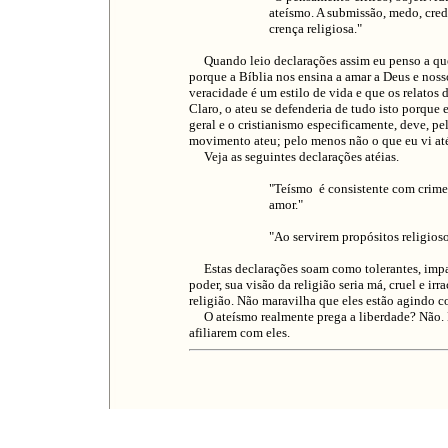
ateísmo. A submissão, medo, cred
crença religiosa."
Quando leio declarações assim eu penso a que r
porque a Bíblia nos ensina a amar a Deus e noss
veracidade é um estilo de vida e que os relatos
Claro, o ateu se defenderia de tudo isto porque 
geral e o cristianismo especificamente, deve, pe
movimento ateu; pelo menos não o que eu vi até
Veja as seguintes declarações atéias.
"Teísmo é consistente com crime, 
amor."
"Ao servirem propósitos religioso
Estas declarações soam como tolerantes, imparc
poder, sua visão da religião seria má, cruel e irr
religião. Não maravilha que eles estão agindo co
O ateísmo realmente prega a liberdade? Não. En
afiliarem com eles.